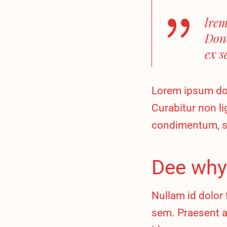
lrem
Done
ex s
Lorem ipsum dolo
Curabitur non lig
condimentum, s
Dee why
Nullam id dolor 
sem. Praesent a