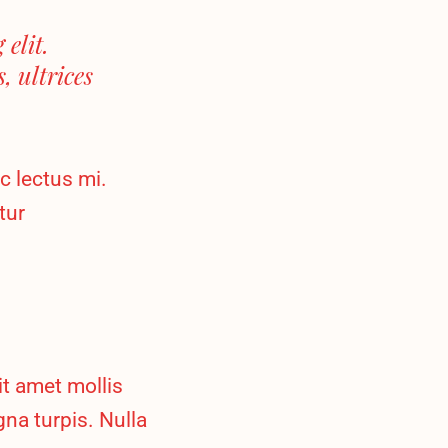
elit.
, ultrices
c lectus mi.
tur
it amet mollis
a turpis. Nulla