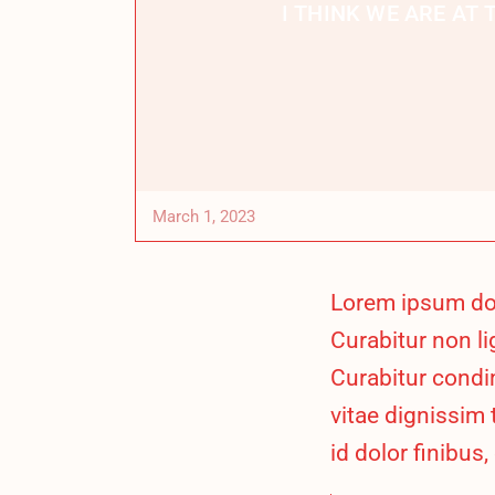
I THINK WE ARE AT
March 1, 2023
Lorem ipsum dolo
Curabitur non lig
Curabitur cond
vitae dignissim 
id dolor finibus