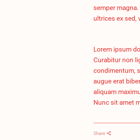
semper magna. M
ultrices ex sed, 
Lorem ipsum dolo
Curabitur non lig
condimentum, s
augue erat biben
aliquam maximus.
Nunc sit amet m
Share