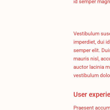
id semper magna
Vestibulum susc
imperdiet, dui i
semper elit. Du
mauris nisl, ac
auctor lacinia m
vestibulum dolo
User experi
Praesent accums