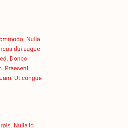
 commodo. Nulla
honcus dui augue
 sed. Donec
m. Praesent
s quam. Ut congue
pis. Nulla id