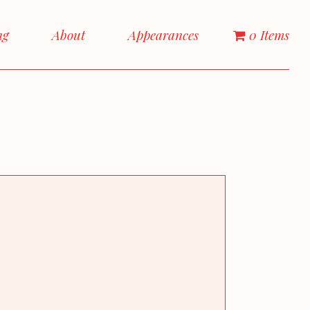
ng
About
Appearances
0 Items