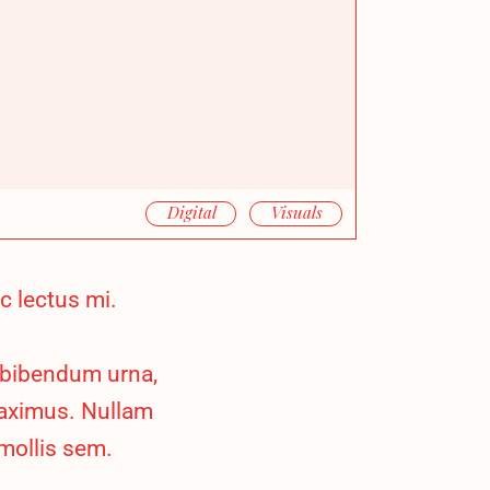
Digital
Visuals
c lectus mi.
 bibendum urna,
 maximus. Nullam
 mollis sem.